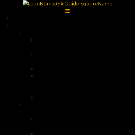
Accueil
Destinations
Alpes françaises
Ski de randonnée La Grave –
Écrins
Ski de randonnée Serre
Chevalier
Ski de randonnée Queyras
Ski de randonnée dans la vallée de la
Clarée – Mont Thabor
Alpes Italiennes
Ski de randonnée Val di Lanzo
Groenland
Norvège
Voyage à ski Norvège – Ile de
Senja
Voyage à ski Norvège – Finnmark