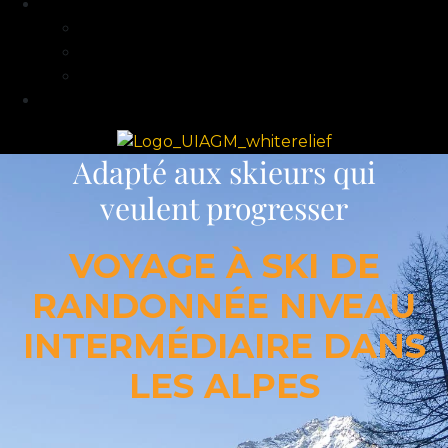
Guide et Expertise
Fabien Artero
Blog
FAQ
Contact
Adapté aux skieurs qui
veulent progresser
VOYAGE À SKI DE
RANDONNÉE NIVEAU
INTERMÉDIAIRE DANS
LES ALPES