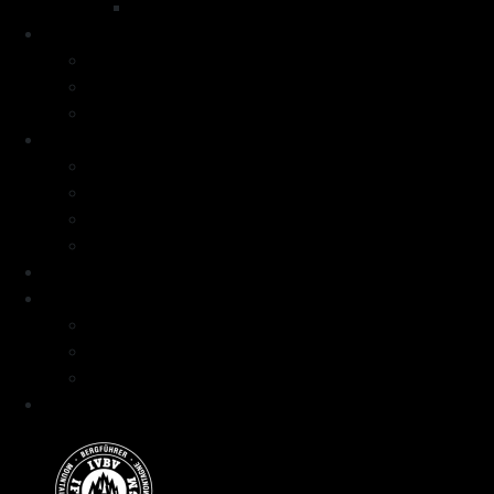
Voyage à ski Ouzbekistan
Raids à ski
Raid à ski Tour de la Meije
Raid à ski Haute route du Mercantour
Raid à ski Balcons de la Val Susa
Formations
Formation Neige Avalanche
Séjours formation niveau débutant
Séjours formation niveau intermédiaire
Séjours formation niveau avancé
Programme
Guide et Expertise
Fabien Artero
Blog
FAQ
Contact