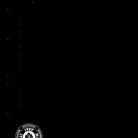
Voyage à ski Ouzbekistan
Raids à ski
Raid à ski Tour de la Meije
Raid à ski Haute route du Mercantour
Raid à ski Balcons de la Val Susa
Formations
Formation Neige Avalanche
Séjours formation niveau débutant
Séjours formation niveau intermédiaire
Séjours formation niveau avancé
Programme
Guide et Expertise
Fabien Artero
Blog
FAQ
Contact