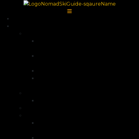
Accueil
Destinations
Alpes françaises
Ski de randonnée La Grave –
Écrins
Ski de randonnée Serre
Chevalier
Ski de randonnée Queyras
Ski de randonnée dans la vallée de la
Clarée – Mont Thabor
Alpes Italiennes
Ski de randonnée Val di Lanzo
Groenland
Norvège
Voyage à ski Norvège – Ile de
Senja
Voyage à ski Norvège – Finnmark