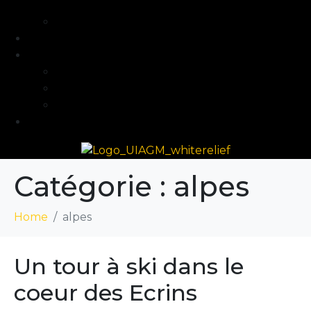
intermédiaire
Séjours formation niveau avancé
Programme
Guide et Expertise
Fabien Artero
Blog
FAQ
Contact
Catégorie :
alpes
Home
alpes
Un tour à ski dans le
coeur des Ecrins