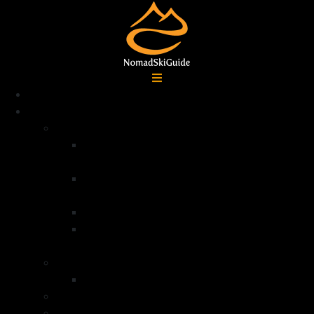
Accueil
Destinations
Alpes françaises
Ski de randonnée La Grave –
Écrins
Ski de randonnée Serre
Chevalier
Ski de randonnée Queyras
Ski de randonnée dans la vallée de la
Clarée – Mont Thabor
Alpes Italiennes
Ski de randonnée Val di Lanzo
Groenland
Norvège