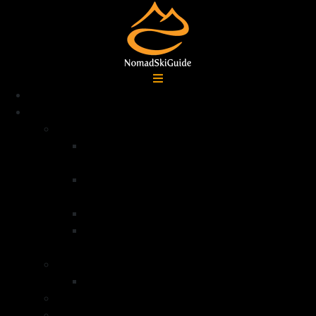
Accueil
Destinations
Alpes françaises
Ski de randonnée La Grave –
Écrins
Ski de randonnée Serre
Chevalier
Ski de randonnée Queyras
Ski de randonnée dans la vallée de la
Clarée – Mont Thabor
Alpes Italiennes
Ski de randonnée Val di Lanzo
Groenland
Norvège