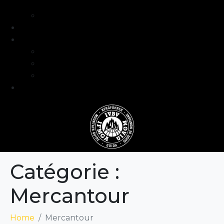
intermédiaire
Séjours formation niveau avancé
Programme
Guide et Expertise
Fabien Artero
Blog
FAQ
Contact
Catégorie :
Mercantour
Home
Mercantour