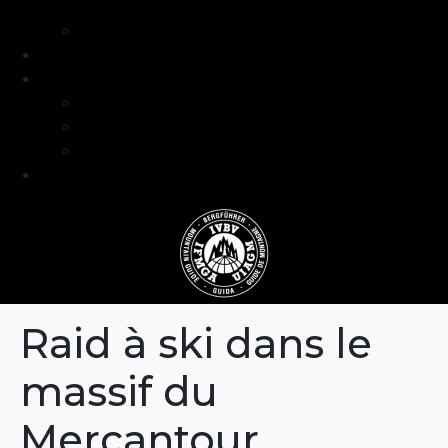
intermédiaire
Séjours formation niveau avancé
Programme
Guide et Expertise
Fabien Artero
Blog
FAQ
Contact
Raid à ski dans le
massif du
Mercantour