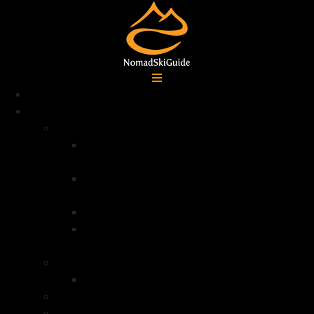
Accueil
Destinations
Alpes françaises
Ski de randonnée La Grave –
Écrins
Ski de randonnée Serre
Chevalier
Ski de randonnée Queyras
Ski de randonnée dans la vallée de la
Clarée – Mont Thabor
Alpes Italiennes
Ski de randonnée Val di Lanzo
Groenland
Norvège