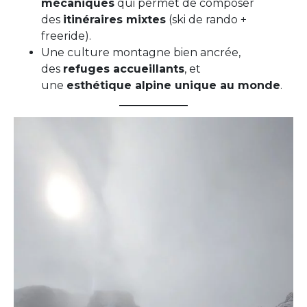
mécaniques
qui permet de composer
des
itinéraires mixtes
(ski de rando +
freeride).
Une culture montagne bien ancrée,
des
refuges accueillants
, et
une
esthétique alpine unique au monde
.