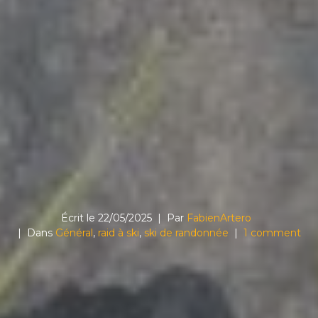
Écrit le
22/05/2025
Par
FabienArtero
Dans
Général
,
raid à ski
,
ski de randonnée
1 comment