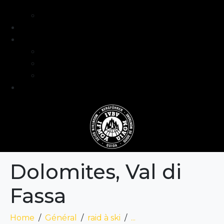
intermédiaire
Séjours formation niveau avancé
Programme
Guide et Expertise
Fabien Artero
Blog
FAQ
Contact
Dolomites, Val di
Fassa
Home
Général
raid à ski
...