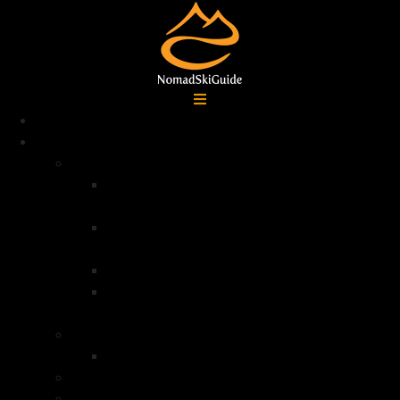
Accueil
Destinations
Alpes françaises
Ski de randonnée La Grave –
Écrins
Ski de randonnée Serre
Chevalier
Ski de randonnée Queyras
Ski de randonnée dans la vallée de la
Clarée – Mont Thabor
Alpes Italiennes
Ski de randonnée Val di Lanzo
Groenland
Norvège