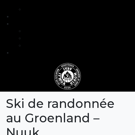
intermédiaire
Séjours formation niveau avancé
Programme
Guide et Expertise
Fabien Artero
Blog
FAQ
Contact
Ski de randonnée
au Groenland –
Nuuk