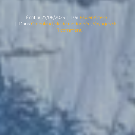
Écrit le
27/06/2025
Par
FabienArtero
Dans
Groenland
,
ski de randonnée
,
Voyages ski
1 comment