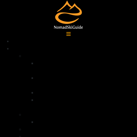
Accueil
Destinations
Alpes françaises
Ski de randonnée La Grave –
Écrins
Ski de randonnée Serre
Chevalier
Ski de randonnée Queyras
Ski de randonnée dans la vallée de la
Clarée – Mont Thabor
Alpes Italiennes
Ski de randonnée Val di Lanzo
Groenland
Norvège