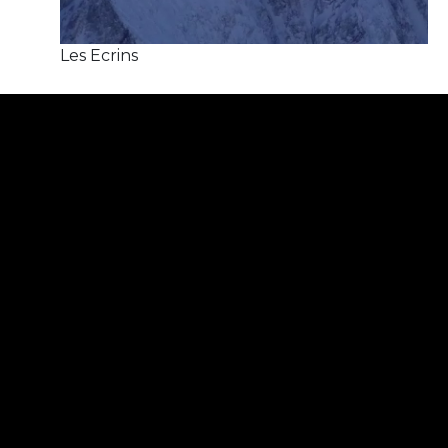
Les Ecrins
Comme nous avons encore du temps, je propose
au groupe de monter au sommet du Dôme de la
Lauze. Là-haut, une petite pause permet de
découvrir un peu mieux les Ecrins et de vivre ce
moment unique des lumières de fin de journées.
Puis on se laisse glisser en suivant son ombre sur le
glacier de la Girose dans une combe encore
entièrement vierge. On file vers le vallon de
Chancel par le couloir de la Banane avant de
rejoindre le village de la Grave.