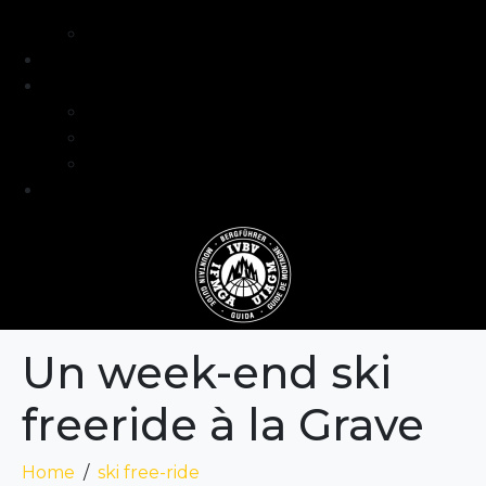
intermédiaire
Séjours formation niveau avancé
Programme
Guide et Expertise
Fabien Artero
Blog
FAQ
Contact
Un week-end ski
freeride à la Grave
Home
ski free-ride