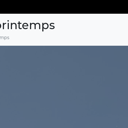
printemps
emps