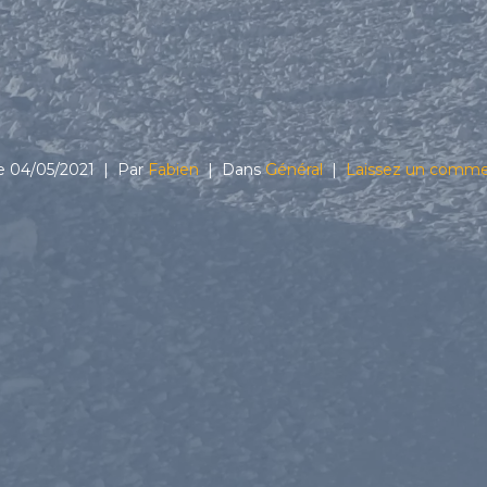
le
04/05/2021
Par
Fabien
Dans
Général
Laissez un comme