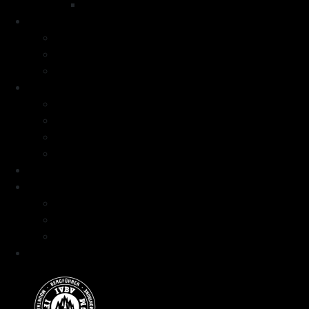
Voyage à ski Ouzbekistan
Raids à ski
Raid à ski Tour de la Meije
Raid à ski Haute route du Mercantour
Raid à ski Balcons de la Val Susa
Formations
Formation Neige Avalanche
Séjours formation niveau débutant
Séjours formation niveau intermédiaire
Séjours formation niveau avancé
Programme
Guide et Expertise
Fabien Artero
Blog
FAQ
Contact