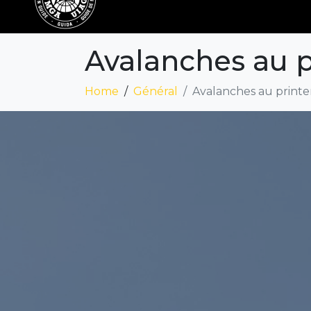
Avalanches au 
Home
Général
Avalanches au print