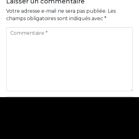
Laisser un commentaire
Votre adresse e-mail ne sera pas publiée.
Les
champs obligatoires sont indiqués avec
*
C
o
m
m
e
n
t
a
i
r
N
e
a
*
m
E
e
m
*
a
W
i