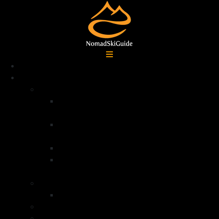
Accueil
Destinations
Alpes françaises
Ski de randonnée La Grave –
Écrins
Ski de randonnée Serre
Chevalier
Ski de randonnée Queyras
Ski de randonnée dans la vallée de la
Clarée – Mont Thabor
Alpes Italiennes
Ski de randonnée Val di Lanzo
Groenland
Norvège