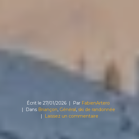
Écrit le
27/01/2026
Par
FabienArtero
Dans
Briançon
,
Général
,
ski de randonnée
Laissez un commentaire