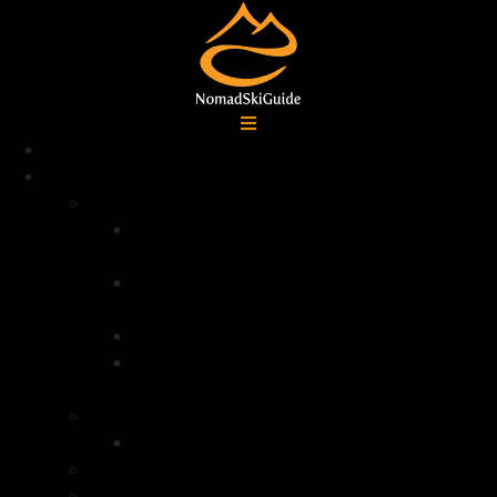
Accueil
Destinations
Alpes françaises
Ski de randonnée La Grave –
Écrins
Ski de randonnée Serre
Chevalier
Ski de randonnée Queyras
Ski de randonnée dans la vallée de la
Clarée – Mont Thabor
Alpes Italiennes
Ski de randonnée Val di Lanzo
Groenland
Norvège