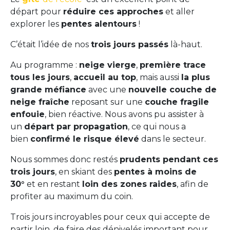
départ pour
réduire ces approches
et aller
explorer les
pentes alentours
!
C’était l’idée de nos
trois jours passés
là-haut.
Au programme :
neige vierge
,
première trace
tous les jours
,
accueil au top
, mais aussi
la plus
grande méfiance
avec une
nouvelle couche de
neige fraîche
reposant sur une
couche fragile
enfouie
, bien réactive. Nous avons pu assister à
un
départ par propagation
, ce qui nous a
bien
confirmé le risque élevé
dans le secteur.
Nous sommes donc restés
prudents pendant ces
trois jours
, en skiant des
pentes à moins de
30°
et en restant
loin des zones raides
, afin de
profiter au maximum du coin.
Trois jours incroyables pour ceux qui accepte de
partir loin, de faire des dénivelés important pour