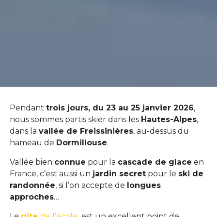
Pendant
trois jours, du 23 au 25 janvier 2026
,
nous sommes partis skier dans les
Hautes-Alpes
,
dans la
vallée de Freissinières
, au-dessus du
hameau de
Dormillouse
.
Vallée bien
connue
pour la
cascade de glace
en
France, c’est aussi un
jardin secret
pour le
ski de
randonnée
, si l’on accepte de
longues
approches
…
Le
gîte
de l’école
est un excellent point de