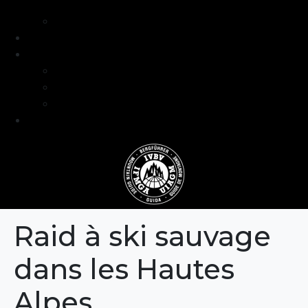
intermédiaire
Séjours formation niveau avancé
Programme
Guide et Expertise
Fabien Artero
Blog
FAQ
Contact
Raid à ski sauvage
dans les Hautes
Alpes