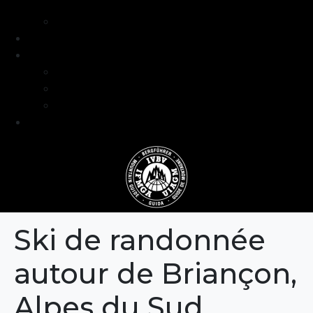
intermédiaire
Séjours formation niveau avancé
Programme
Guide et Expertise
Fabien Artero
Blog
FAQ
Contact
Ski de randonnée
autour de Briançon,
Alpes du Sud