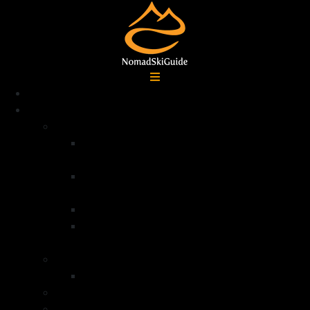
Accueil
Destinations
Alpes françaises
Ski de randonnée La Grave –
Écrins
Ski de randonnée Serre
Chevalier
Ski de randonnée Queyras
Ski de randonnée dans la vallée de la
Clarée – Mont Thabor
Alpes Italiennes
Ski de randonnée Val di Lanzo
Groenland
Norvège