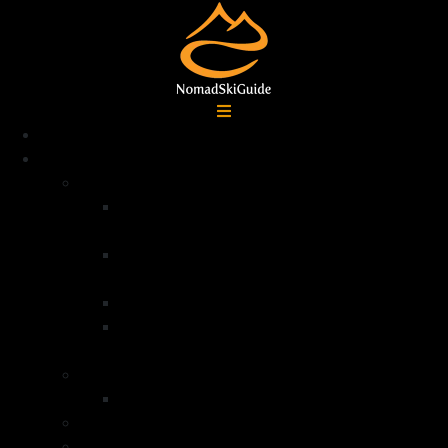
Accueil
Destinations
Alpes françaises
Ski de randonnée La Grave –
Écrins
Ski de randonnée Serre
Chevalier
Ski de randonnée Queyras
Ski de randonnée dans la vallée de la
Clarée – Mont Thabor
Alpes Italiennes
Ski de randonnée Val di Lanzo
Groenland
Norvège