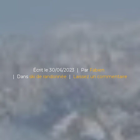
Écrit le
30/06/2023
Par
Fabien
Dans
ski de randonnée
Laissez un commentaire