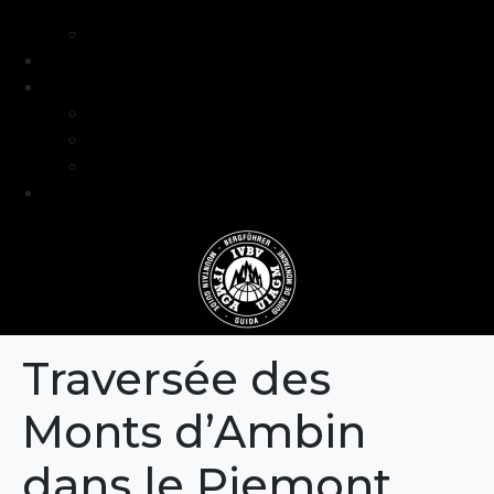
intermédiaire
Séjours formation niveau avancé
Programme
Guide et Expertise
Fabien Artero
Blog
FAQ
Contact
Traversée des
Monts d’Ambin
dans le Piemont