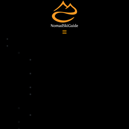
Accueil
Destinations
Alpes françaises
Ski de randonnée La Grave –
Écrins
Ski de randonnée Serre
Chevalier
Ski de randonnée Queyras
Ski de randonnée dans la vallée de la
Clarée – Mont Thabor
Alpes Italiennes
Ski de randonnée Val di Lanzo
Groenland
Norvège