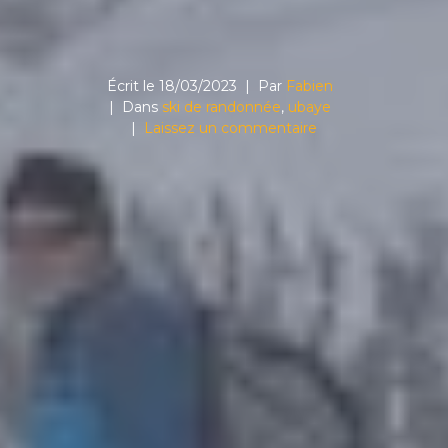
Écrit le
18/03/2023
Par
Fabien
Dans
ski de randonnée
,
ubaye
Laissez un commentaire