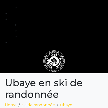
intermédiaire
Séjours formation niveau avancé
Programme
Guide et Expertise
Fabien Artero
Blog
FAQ
Contact
Ubaye en ski de
randonnée
Home
ski de randonnée
ubaye